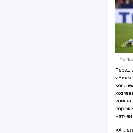
ФК «Ви
Перед 
«Вилья
количе
хозяев
команд
пораже
матчей
«Атлет