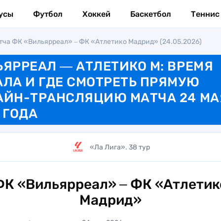
усы
Футбол
Хоккей
Баскетбол
Теннис
ча ФК «Вильярреал» – ФК «Атлетико Мадрид» (24.05.2026)
ЯРРЕАЛ — АТЛЕТИКО М: ВРЕМЯ
ЛА И ГДЕ СМОТРЕТЬ ПРЯМУЮ
АЙН-ТРАНСЛЯЦИЮ МАТЧА 24 МА
 ГОДА
«Ла Лига». 38 тур
ФК «Вильярреал» – ФК «Атлетик
Мадрид»