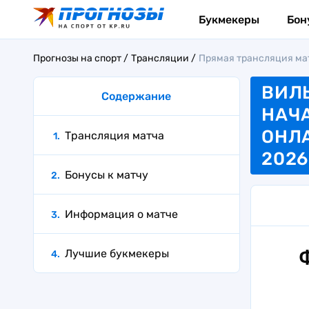
Букмекеры
Бон
Прогнозы на спорт
Трансляции
Прямая трансляция мат
ВИЛЬ
Содержание
НАЧА
ОНЛ
Трансляция матча
2026
Бонусы к матчу
Информация о матче
Лучшие букмекеры