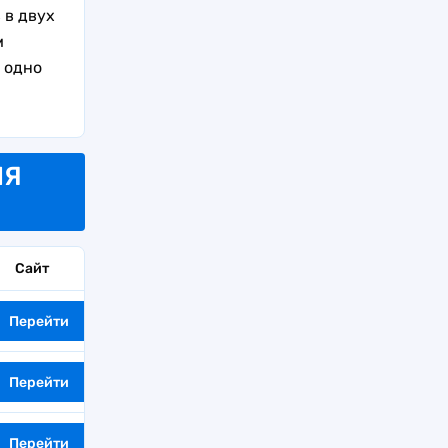
 в двух
м
о одно
ЛЯ
Сайт
Перейти
Перейти
Перейти