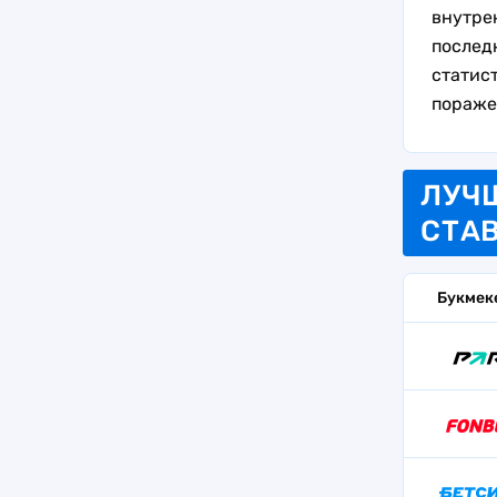
внутре
послед
статис
пораже
ЛУЧ
СТАВ
Букмек