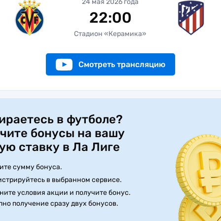
24 мая 2026 года
22:00
Стадион «Керамика»
Смотреть трансляцию
ираетесь в футболе?
чите бонусы на вашу
ую ставку в Ла Лиге
ите сумму бонуса.
истрируйтесь в выбранном сервисе.
ните условия акции и получите бонус.
пно получение сразу двух бонусов.