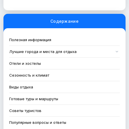
Содержание
Полезная информация
Лучшие города и места для отдыха
Эр-Рияд
Отели и хостелы
Джидда
Сезонность и климат
Аль-Ула
Виды отдыха
Медина
Готовые туры и маршруты
Абха (столица региона Асир)
Советы туристов
Популярные вопросы и ответы