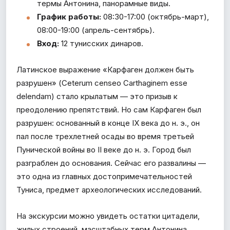
термы Антонина, панорамные виды.
График работы:
08:30-17:00 (октябрь-март),
08:00-19:00 (апрель-сентябрь).
Вход:
12 тунисских динаров.
Латинское выражение «Карфаген должен быть
разрушен» (Ceterum censeo Carthaginem esse
delendam) стало крылатым — это призыв к
преодолению препятствий. Но сам Карфаген был
разрушен: основанный в конце IX века до н. э., он
пал после трехлетней осады во время третьей
Пунической войны во II веке до н. э. Город был
разграблен до основания. Сейчас его развалины —
это одна из главных достопримечательностей
Туниса, предмет археологических исследований.
На экскурсии можно увидеть остатки цитадели,
жилых строений, масштабных терм Антонина,