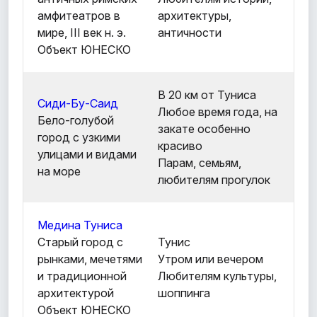
амфитеатров в
архитектуры,
мире, III век н. э.
античности
Объект ЮНЕСКО
В 20 км от Туниса
Сиди-Бу-Саид
Любое время года, на
Бело-голубой
закате особенно
город с узкими
красиво
улицами и видами
Парам, семьям,
на море
любителям прогулок
Медина Туниса
Старый город с
Тунис
рынками, мечетями
Утром или вечером
и традиционной
Любителям культуры,
архитектурой
шоппинга
Объект ЮНЕСКО