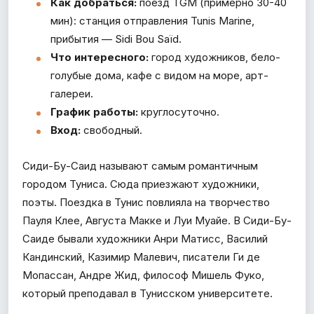
Как добраться:
поезд TGM (примерно 30-40
мин): станция отправления Tunis Marine,
прибытия — Sidi Bou Saïd.
Что интересного:
город художников, бело-
голубые дома, кафе с видом на море, арт-
галереи.
График работы:
круглосуточно.
Вход:
свободный.
Сиди-Бу-Саид называют самым романтичным
городом Туниса. Сюда приезжают художники,
поэты. Поездка в Тунис повлияла на творчество
Пауля Клее, Августа Макке и Луи Муайе. В Сиди-Бу-
Саиде бывали художники Анри Матисс, Василий
Кандинский, Казимир Малевич, писатели Ги де
Мопассан, Андре Жид, философ Мишель Фуко,
который преподавал в Тунисском университете.