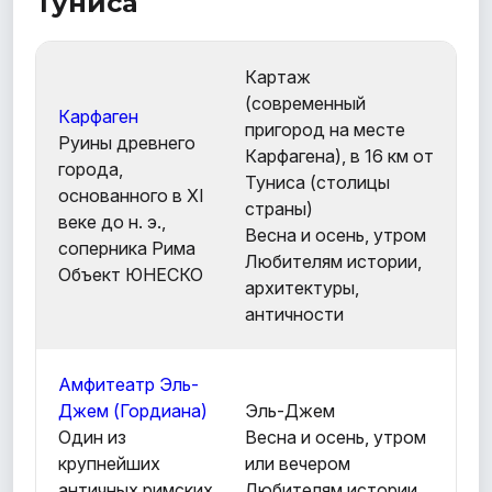
Туниса
Картаж
(современный
Карфаген
пригород на месте
Руины древнего
Карфагена), в 16 км от
города,
Туниса (столицы
основанного в XI
страны)
веке до н. э.,
Весна и осень, утром
соперника Рима
Любителям истории,
Объект ЮНЕСКО
архитектуры,
античности
Амфитеатр Эль-
Джем (Гордиана)
Эль-Джем
Один из
Весна и осень, утром
крупнейших
или вечером
античных римских
Любителям истории,