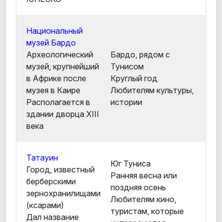
Национальный
музей Бардо
Археологический
Бардо, рядом с
музей, крупнейший
Тунисом
в Африке после
Круглый год
музея в Каире
Любителям культуры,
Располагается в
истории
здании дворца XIII
века
Татауин
Юг Туниса
Город, известный
Ранняя весна или
берберскими
поздняя осень
зернохранилищами
Любителям кино,
(ксарами)
туристам, которые
Дал название