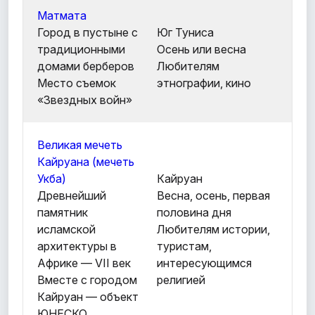
Матмата
Город в пустыне с
Юг Туниса
традиционными
Осень или весна
домами берберов
Любителям
Место съемок
этнографии, кино
«Звездных войн»
Великая мечеть
Кайруана (мечеть
Укба)
Кайруан
Древнейший
Весна, осень, первая
памятник
половина дня
исламской
Любителям истории,
архитектуры в
туристам,
Африке — VII век
интересующимся
Вместе с городом
религией
Кайруан — объект
ЮНЕСКО