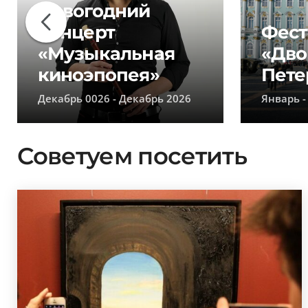
Новогодний
концерт
Фест
«Музыкальная
«Дво
киноэпопея»
Пете
Декабрь 0026 - Декабрь 2026
Январь -
Советуем посетить