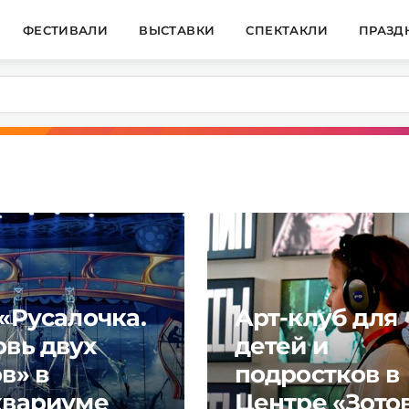
ФЕСТИВАЛИ
ВЫСТАВКИ
СПЕКТАКЛИ
ПРАЗД
«Русалочка.
Арт-клуб для
вь двух
детей и
в» в
подростков в
вариуме
Центре «Зото