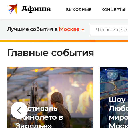
ВЫХОДНЫЕ
КОНЦЕРТЫ
Лучшие события в
Москве
Главные события
Шоу 
Фестиваль
Любо
«Кинолето в
миро
Зарядье»
Моск