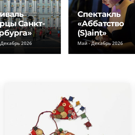
иваль
Спектакль
рцы Санкт-
«Аббатство
рбурга»
(S)aint»
 Декабрь 2026
Май - Декабрь 2026