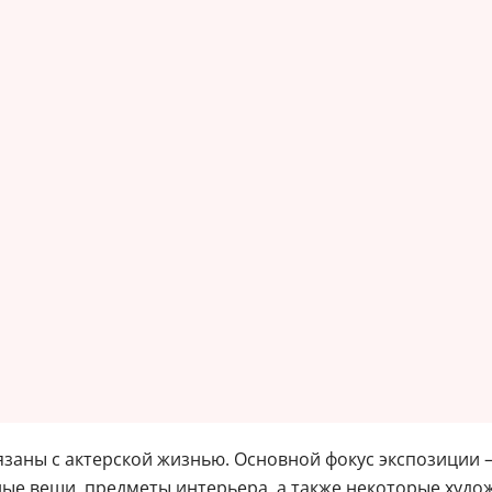
язаны с актерской жизнью. Основной фокус экспозиции 
чные вещи, предметы интерьера, а также некоторые худ