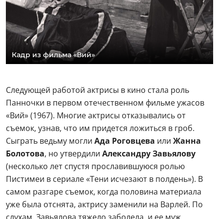
Кадр из фильма «Вий»
Следующей работой актрисы в кино стала роль
Панночки в первом отечественном фильме ужасов
«Вий» (1967). Многие актрисы отказывались от
съемок, узнав, что им придется ложиться в гроб.
Сыграть ведьму могли
Ада Роговцева
или
Жанна
Болотова
, но утвердили
Александру Завьялову
(несколько лет спустя прославившуюся ролью
Пистимеи в сериале «Тени исчезают в полдень»). В
самом разгаре съемок, когда половина материала
уже была отснята, актрису заменили на Варлей. По
слухам, Завьялова тяжело заболела, и ее муж