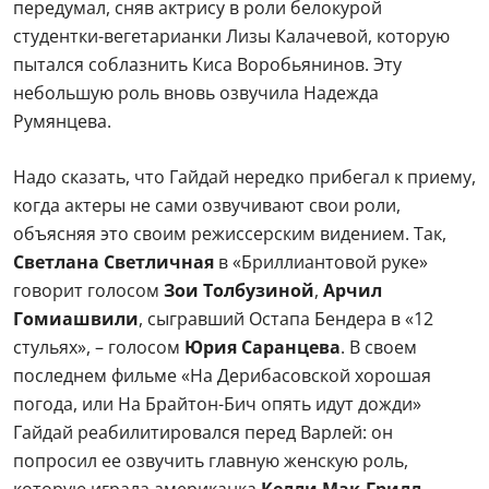
передумал, сняв актрису в роли белокурой
студентки-вегетарианки Лизы Калачевой, которую
пытался соблазнить Киса Воробьянинов. Эту
небольшую роль вновь озвучила Надежда
Румянцева.
Надо сказать, что Гайдай нередко прибегал к приему,
когда актеры не сами озвучивают свои роли,
объясняя это своим режиссерским видением. Так,
Светлана Светличная
в «Бриллиантовой руке»
говорит голосом
Зои Толбузиной
,
Арчил
Гомиашвили
, сыгравший Остапа Бендера в «12
стульях», – голосом
Юрия Саранцева
. В своем
последнем фильме «На Дерибасовской хорошая
погода, или На Брайтон-Бич опять идут дожди»
Гайдай реабилитировался перед Варлей: он
попросил ее озвучить главную женскую роль,