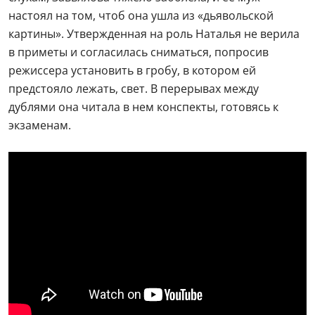
настоял на том, чтоб она ушла из «дьявольской
картины». Утвержденная на роль Наталья не верила
в приметы и согласилась сниматься, попросив
режиссера установить в гробу, в котором ей
предстояло лежать, свет. В перерывах между
дублями она читала в нем конспекты, готовясь к
экзаменам.