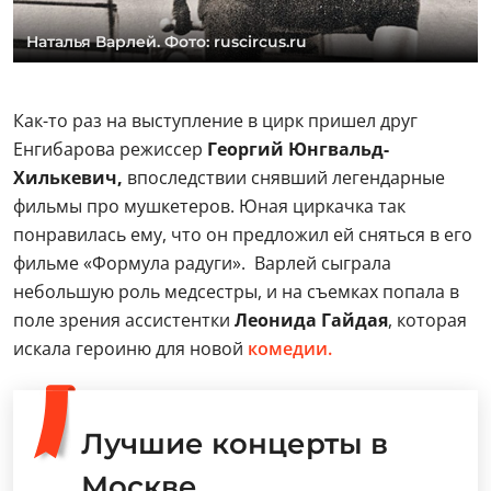
Наталья Варлей. Фото: ruscircus.ru
Как-то раз на выступление в цирк пришел друг
Енгибарова режиссер
Георгий Юнгвальд-
Хилькевич,
впоследствии снявший легендарные
фильмы про мушкетеров. Юная циркачка так
понравилась ему, что он предложил ей сняться в его
фильме «Формула радуги». Варлей сыграла
небольшую роль медсестры, и на съемках попала в
поле зрения ассистентки
Леонида
Гайдая
, которая
искала героиню для новой
комедии.
Лучшие концерты в
Москве