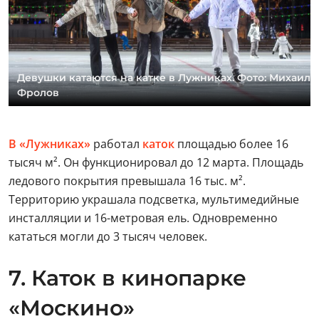
Девушки катаются на катке в Лужниках. Фото: Михаил
Фролов
В «Лужниках»
работал
каток
площадью более 16
тысяч м². Он функционировал до 12 марта. Площадь
ледового покрытия превышала 16 тыс. м².
Территорию украшала подсветка, мультимедийные
инсталляции и 16-метровая ель. Одновременно
кататься могли до 3 тысяч человек.
7. Каток в кинопарке
«Москино»