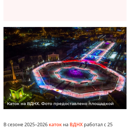
Каток на ВДНХ. Фото предоставлено площадкой
В сезоне 2025–2026
каток
на
ВДНХ
работал с 25