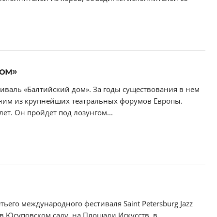
ом»
тиваль «Балтийский дом». За годы существования в нем
одним из крупнейших театральных форумов Европы.
ет. Он пройдет под лозунгом...
ьего международного фестиваля Saint Petersburg Jazz
в Юсуповском саду, на Площади Искусств, в