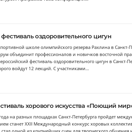
й фестиваль оздоровительного цигун
в спортивной школе олимпийского резерва Рахлина в Санкт-П
рум объединит профессионалов и новичков восточной прак
Всероссийский фестиваль оздоровительного цигун в Санкт-
рого войдут 12 лекций. С участниками...
тиваль хорового искусства «Поющий мир
6 года на разных площадках Санкт-Петербурга пройдет меж
ием станет XXII Международный конкурс хоровых коллекти
стал одной из крупнейших сцен для творческого общения 