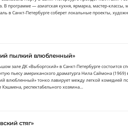
а. В программе — азиатская кухня, ярмарка, мастер-классы,
аль в Санкт-Петербурге соберет локальные проекты, худож
ний пылкий влюбленный»
льшом зале ДК «Выборгский» в Санкт-Петербурге состоитс
тую пьесу американского драматурга Нила Саймона (1969)
ий влюбленный» тонко лавирует между легкой комедией по
 Кэшмена, респектабельного хозяина...
вский стяг»