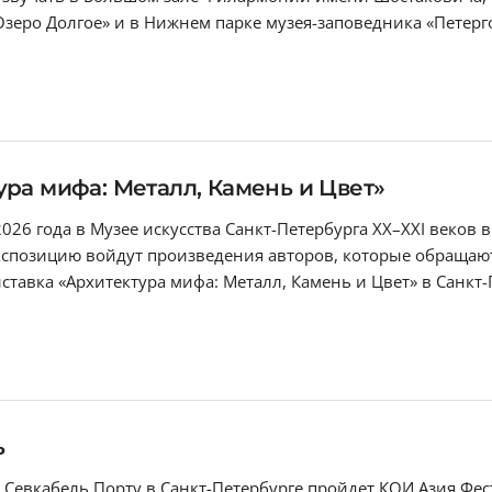
Озеро Долгое» и в Нижнем парке музея-заповедника «Петергоф
ура мифа: Металл, Камень и Цвет»
 2026 года в Музее искусства Санкт-Петербурга XX–XXI веков
экспозицию войдут произведения авторов, которые обращают
тавка «Архитектура мифа: Металл, Камень и Цвет» в Санкт
ь
 в Севкабель Порту в Санкт-Петербурге пройдет КОИ Азия Ф