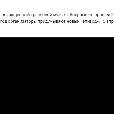
 посвященный трансовой музыке. Впервые он прошел 20 
й год организаторы придумывают новый «эпизод». 15 апр