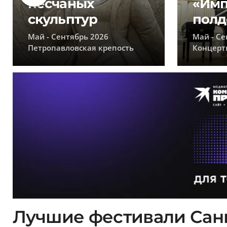
песчаных
«Имп
скульптур
полд
Май - Сентябрь 2026
Май - Се
Петропавловская крепость
Концерт
Лучшие фестивали Санк