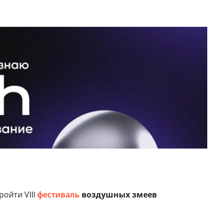
ройти VIII
фестиваль
воздушных змеев