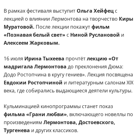
В рамках фестиваля выступит
Ольга Хейфец
с
лекцией о влиянии Лермонтова на творчество
Киры
Муратовой.
После лекции покажут
фильм
«Познавая белый свет»
с
Ниной Руслановой
и
Алексеем Жарковым.
16 июля
Ирина Тыхеева
прочтёт
лекцию «От
мадригала Лермонтова
до преклонения Дюма:
Додо Ростопчина в кругу гениев». Лекция посвящена
Евдокии Ростопчиной
и литературным салонам XIX
века, где собирались выдающиеся деятели культуры.
Кульминацией кинопрограммы станет показ
фильма «Грани любви»
, включающего новеллы по
произведениям
Лермонтова, Достоевского,
Тургенева
и других классиков.