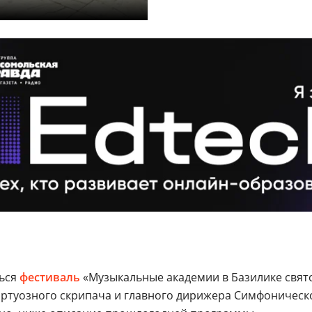
ться
фестиваль
«Музыкальные академии в Базилике свят
ртуозного скрипача и главного дирижера Симфоническо