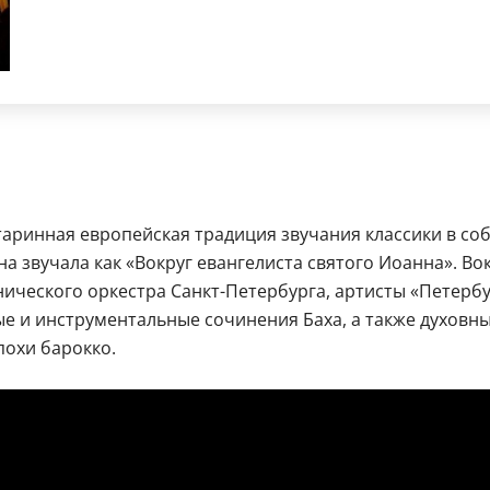
таринная европейская традиция звучания классики в с
а звучала как «Вокруг евангелиста святого Иоанна». В
ического оркестра Санкт-Петербурга, артисты «Петербу
е и инструментальные сочинения Баха, а также духовн
похи барокко.