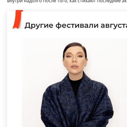
внутри надолго после того, как стихают последние а
Другие фестивали август