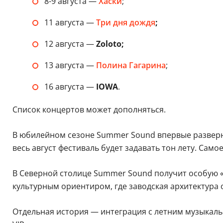
8-9 августа —
Хаски
;
11 августа —
Три дня дождя
;
12 августа —
Zoloto;
13 августа —
Полина Гагарина
;
16 августа —
IOWA
.
Список концертов может дополняться.
В юбилейном сезоне Summer Sound впервые развернет
весь август фестиваль будет задавать тон лету. Сам
В Северной столице Summer Sound получит особую 
культурным ориентиром, где заводская архитектура 
Отдельная история — интеграция с летним музыкальн