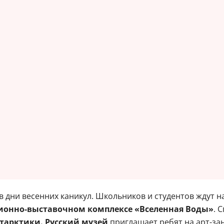
 дни весенних каникул. Школьников и студентов ждут на
ионно-выставочном комплексе «Вселенная Воды»
. 
тарктики. Русский музей
приглашает ребят на арт-за