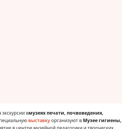
 экскурсии в
музеях печати, почвоведения,
Специальную
выставку
организуют в
Музее гигиены,
нятие в центре музейной педагогики и творческих