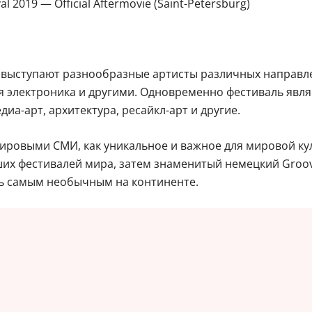
l 2019 — Official Aftermovie (Saint-Petersburg)
м выступают разнообразные артисты различных направл
ая электроника и другими. Одновременно фестиваль явля
иа-арт, архитектура, ресайкл-арт и другие.
ровыми СМИ, как уникальное и важное для мировой куль
ших фестивалей мира, затем знаменитый немецкий Groov
ль самым необычным на континенте.