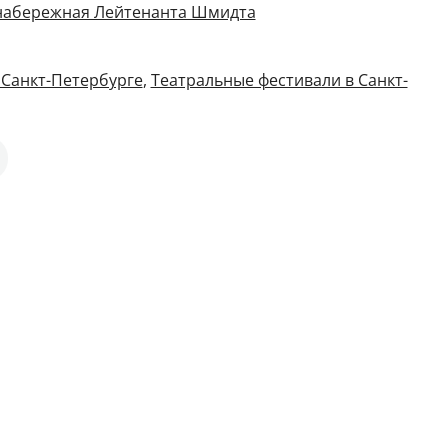
 набережная Лейтенанта Шмидта
 Санкт-Петербурге
,
Театральные фестивали в Санкт-