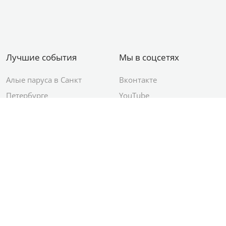
Лучшие события
Мы в соцсетях
Алые паруса в Санкт
Вконтакте
Петербурге
YouTube
День ВМФ в Санкт-
Яндекс.Район
Петербурге
Новый год в Санкт-
Петербурге