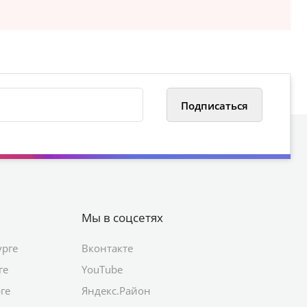
Мы в соцсетях
урге
Вконтакте
ге
YouTube
ге
Яндекс.Район