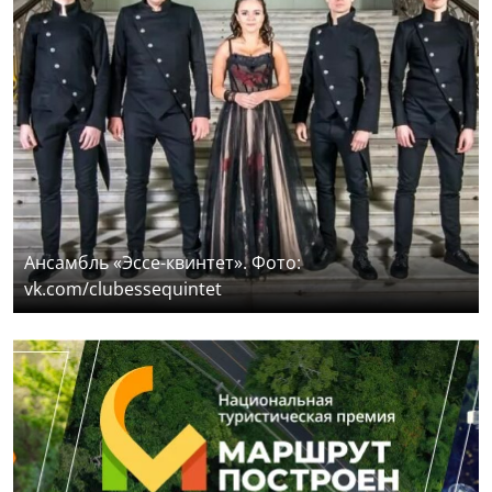
Ансамбль «Эссе-квинтет». Фото:
vk.com/clubessequintet