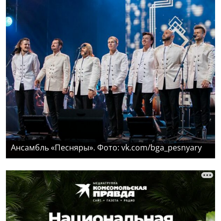
Ансамбль «Песняры». Фото: vk.com/bga_pesnyary