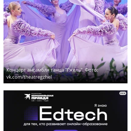
Концерт ансамбля танца "Гжель". Фото:
vk.com/theatregzhel