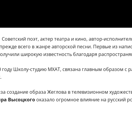
. Советский поэт, актер театра и кино, автор-исполните
прежде всего в жанре авторской песни. Первые из напи
 получили широкую известность благодаря распростран
году Школу-студию МХАТ, связана главным образом с ра
.
за создание образа Жеглова в телевизионном художест
ра Высоцкого
оказало огромное влияние на русский р