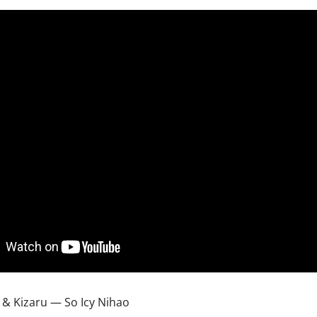
 & Kizaru — So Icy Nihao