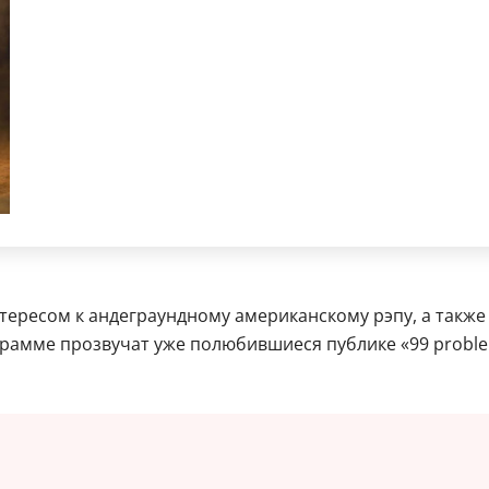
нтересом к андеграундному американскому рэпу, а такж
амме прозвучат уже полюбившиеся публике «99 problems