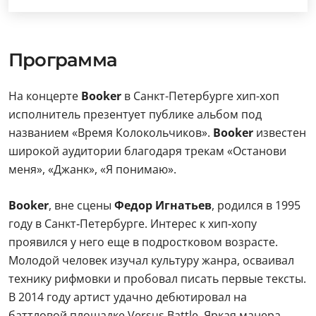
Программа
На концерте
Booker
в Санкт-Петербурге хип-хоп
исполнитель презентует публике альбом под
названием «Время Колокольчиков».
Booker
известен
широкой аудитории благодаря трекам «Останови
меня», «Джанк», «Я понимаю».
Booker
, вне сцены
Федор Игнатьев
, родился в 1995
году в Санкт‑Петербурге. Интерес к хип‑хопу
проявился у него еще в подростковом возрасте.
Молодой человек изучал культуру жанра, осваивал
технику рифмовки и пробовал писать первые тексты.
В 2014 году артист удачно дебютировал на
баттловой площадке Versus Battle. Яркая манера