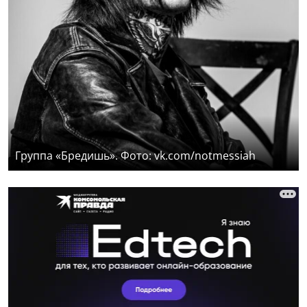
Группа «Бредишь». Фото: vk.com/notmessiah