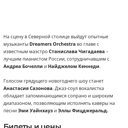
На сцену в Северной столице выйдут опытные
музыканты
Dreamers Orchestra
во главе с
известным маэстро
Станислава Чигадаева
–
лучшим пианистом России, сотрудничавшим с
Андреа Бочелли
и
Найджелом Кеннеди
.
Голосом грядущего новогоднего шоу станет
Анастасия Сазонова
. Джаз-соул вокалистка
обладает запоминающимся сопрано и широким
диапазоном, позволяющим исполнять каверы на
песни
Эми Уайнхауз
и
Эллы Фицджеральд.
Билеты и цены