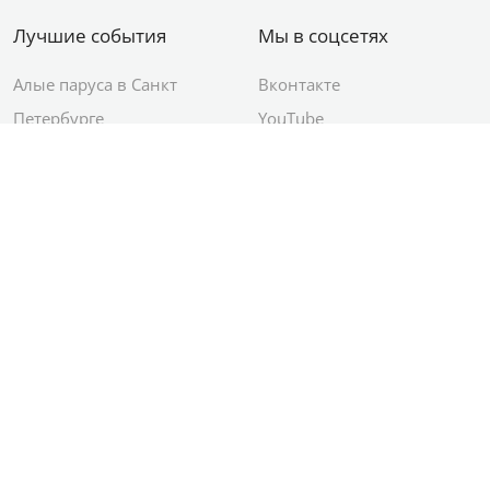
Лучшие события
Мы в соцсетях
Алые паруса в Санкт
Вконтакте
Петербурге
YouTube
День ВМФ в Санкт-
Яндекс.Район
Петербурге
Новый год в Санкт-
Петербурге
© 2012–2026 Сетевое издание АО ИД
«Комсомольская правда»