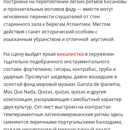
построена на переплетении легких ритмов босановы
и пронзительных мотивов фаду — вместе могут
мгновенно перенести слушателей от стен
старинного зала к берегам Атлантики. Местом
действия станет исторический особняк с
изысканным убранством и отличной акустикой.
На сцену выйдет яркая
вокалистка
в окружении
тщательно подобранного инструментального
состава: фортепиано, гитары, контрабас, труба и
ударные. Прозвучат шедевры, давно вошедшие в
золотой фонд мировой музыки: Garota de Ipanema,
Mas Que Nada, Quizas, quizas, quizas и другие
композиции, раскрывающие самобытный характер
двух культур. Сет-лист выстроен на контрастах:
темпераментные латиноамериканские ритмы здесь
сменяются лиричными португальскими балладами,
рождая неповторимый межкультурный диалог.