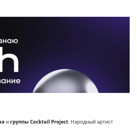
на
и
группы Cocktail Рroject
. Народный артист