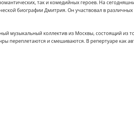
романтических, так и комедийных героев. На сегодняшн
рческой биографии Дмитрия. Он участвовал в различны
ый музыкальный коллектив из Москвы, состоящий из то
ры переплетаются и смешиваются. В репертуаре как авт