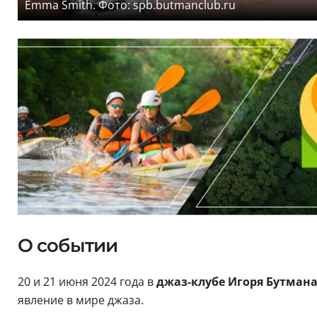
Emma Smith. Фото: spb.butmanclub.ru
О событии
20 и 21 июня 2024 года в
джаз-клубе Игоря Бутман
явление в мире джаза.