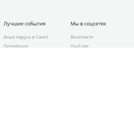
Лучшие события
Мы в соцсетях
Алые паруса в Санкт
Вконтакте
Петербурге
YouTube
День ВМФ в Санкт-
Яндекс.Район
Петербурге
Новый год в Санкт-
Петербурге
© 2012–2026 Сетевое издание АО ИД