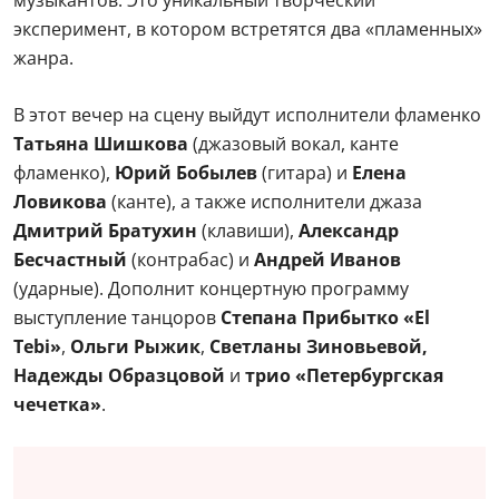
музыкантов. Это уникальный творческий
эксперимент, в котором встретятся два «пламенных»
жанра.
В этот вечер на сцену выйдут исполнители фламенко
Татьяна Шишкова
(джазовый вокал, канте
фламенко),
Юрий Бобылев
(гитара) и
Елена
Ловикова
(канте), а также исполнители джаза
Дмитрий Братухин
(клавиши),
Александр
Бесчастный
(контрабас) и
Андрей Иванов
(ударные). Дополнит концертную программу
выступление танцоров
Степана Прибытко «El
Tebi»
,
Ольги Рыжик
,
Светланы Зиновьевой,
Надежды Образцовой
и
трио «Петербургская
чечетка»
.