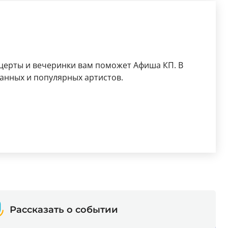
етербурге, составит от 999 до 2 999 рублей.
церты и вечеринки вам поможет Афиша КП. В
анных и популярных артистов.