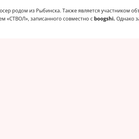
остей и жителей Санкт-Петербурга на концерт, который 
о альбома.
сер родом из Рыбинска. Также является участником о
ем «СТВОЛ», записанного совместно с
boogshi.
Однако з