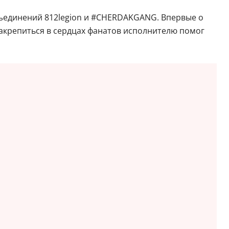
будет проходить в рамках 812 Tour. В программе
бъединений 812legion и #CHERDAKGANG. Впервые о
акрепиться в сердцах фанатов исполнителю помог