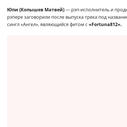
Программа
Весной группы
«Fortuna812»
и
«Юпи»
приглашают г
мероприятия нашумевшие хиты и презентация новог
Юпи (Копышев Матвей)
— рэп-исполнитель и продю
рэпере заговорили после выпуска трека под названи
сингл «Ангел», являющийся фитом с
«Fortuna812».