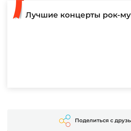
Цена билетов на концерт «Fortuna812 | Юпи», который 
Как добраться
Место:
клуб Factory 3
Адрес:
улица Кожевенная линия, 40
Лучшие концерты рок-м