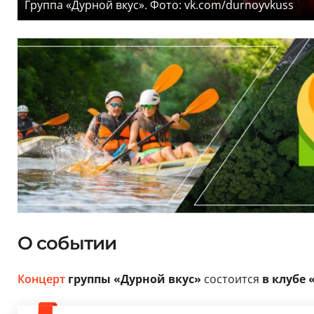
Группа «Дурной вкус». Фото: vk.com/durnoyvkuss
О событии
Концерт
группы «Дурной вкус»
состоится
в клубе 