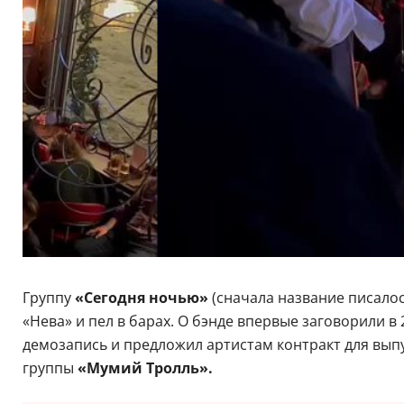
Группу
«Сегодня ночью»
(сначала название писалос
«Нева» и пел в барах. О бэнде впервые заговорили в
демозапись и предложил артистам контракт для вып
группы
«Мумий Тролль».