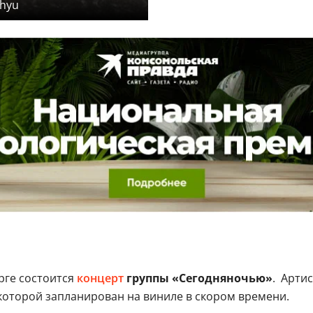
chyu
рге состоится
концерт
группы «Сегодняночью»
. Арти
 которой запланирован на виниле в скором времени.