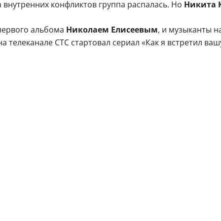
а внутренних конфликтов группа распалась. Но
Никита 
первого альбома
Николаем Елисеевым
, и музыканты 
на телеканале СТС стартовал сериал «Как я встретил ва