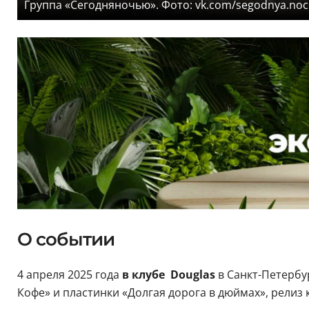
Группа «Сегодняночью». Фото: vk.com/segodnya.no
О событии
4 апреля 2025 года
в клубе Douglas
в Санкт-Петербу
Кофе» и пластинки «Долгая дорога в дюймах», релиз