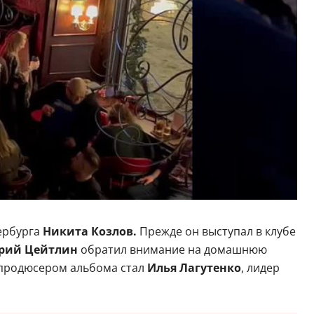
тербурга
Никита Козлов.
Прежде он выступал в клубе
рий Цейтлин
обратил внимание на домашнюю
 продюсером альбома стал
Илья Лагутенко
, лидер