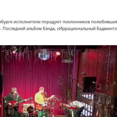
рбурге исполнители порадуют поклонников полюбившими
». Последний альбом бэнда, «Иррациональный бадминтон»