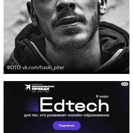
ФОТО: vk.com/haski_piter