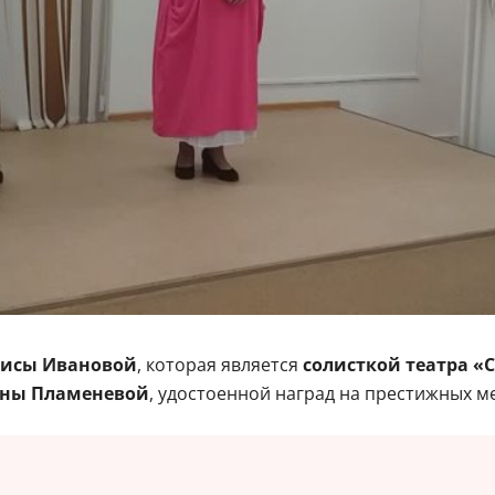
исы Ивановой
, которая является
солисткой театра «С
яны Пламеневой
, удостоенной наград на престижных м