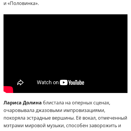
и «Половинка».
Лариса Долина
блистала на оперных сценах,
очаровывала джазовыми импровизациями,
покоряла эстрадные вершины. Её вокал, отмеченный
мэтрами мировой музыки, способен заворожить и