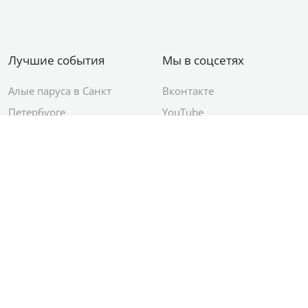
Лучшие события
Мы в соцсетях
Алые паруса в Санкт
Вконтакте
Петербурге
YouTube
День ВМФ в Санкт-
Яндекс.Район
Петербурге
Новый год в Санкт-
Петербурге