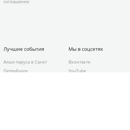
соглашение
Лучшие события
Мы в соцсетях
Алые паруса в Санкт
Вконтакте
Петербурге
YouTube
День ВМФ в Санкт-
Яндекс.Район
Петербурге
Новый год в Санкт-
Петербурге