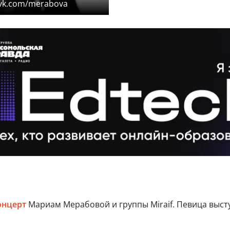
 vk.com/merabova
онцерт
Мариам Мерабовой и группы Miraif. Певица выст