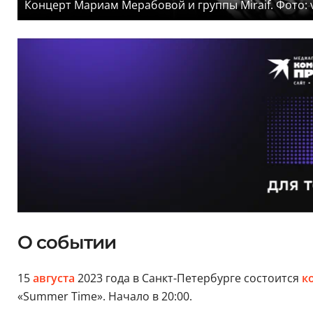
Концерт Мариам Мерабовой и группы Miraif. Фото:
О событии
15
августа
2023 года в Санкт-Петербурге состоится
к
«Summer Time». Начало в 20:00.