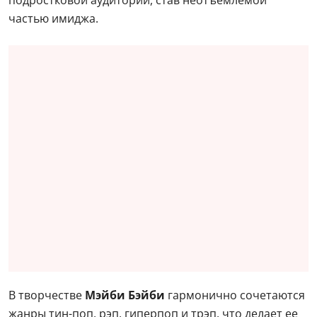
подростковой аудитории, став неотъемлемой
частью имиджа.
В творчестве
Мэйби Бэйби
гармонично сочетаются
жанры тин-поп, рэп, гиперпоп и трэп, что делает ее