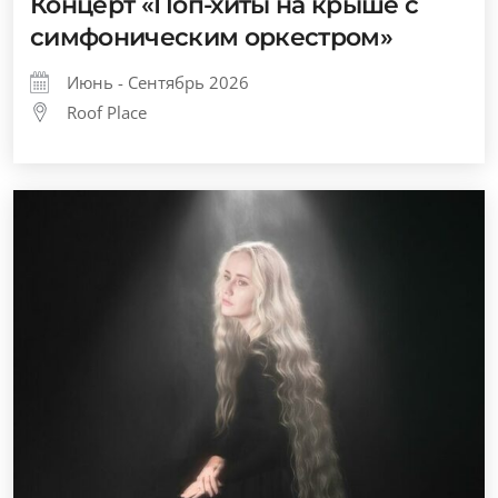
Концерт «Поп-хиты на крыше с
симфоническим оркестром»
Июнь - Сентябрь 2026
Roof Place