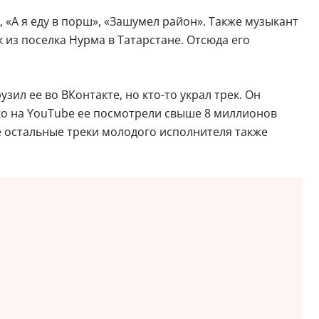
 «А я еду в порш», «Зашумел район». Также музыкант
из поселка Нурма в Татарстане. Отсюда его
зил ее во ВКонтакте, но кто-то украл трек. Он
ко на YouTube ее посмотрели свыше 8 миллионов
се остальные треки молодого исполнителя также