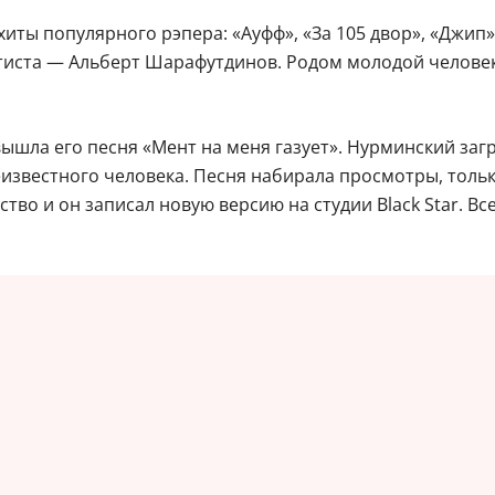
иты популярного рэпера: «Ауфф», «За 105 двор», «Джип»,
тиста — Альберт Шарафутдинов. Родом молодой человек 
ышла его песня «Мент на меня газует». Нурминский загру
известного человека. Песня набирала просмотры, толь
тво и он записал новую версию на студии Black Star. В