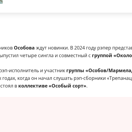
нников
Особова
ждут новинки. В 2024 году рэпер предст
выпустил четыре сингла и совместный с
группой «Окол
 рэп-исполнитель и участник
группы «Особов/Мармела
-х годах, когда он начал слушать рэп-сборники «Трепана
остоял в
коллективе «Особый сорт»
.