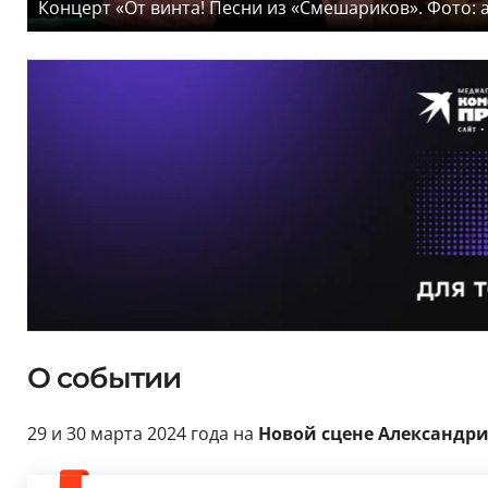
Концерт «От винта! Песни из «Смешариков». Фото: a
О событии
29 и 30 марта 2024 года на
Новой сцене Александри