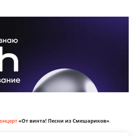
онцерт
«От винта! Песни из Смешариков»
.