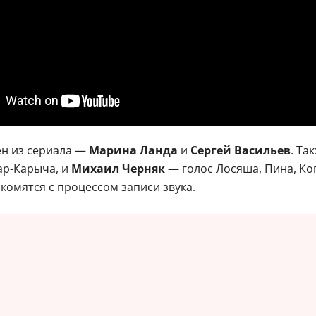
ен из сериала —
Марина Ланда
и
Сергей Васильев
. Та
ар-Карыча, и
Михаил Черняк
— голос Лосяша, Пина, Ко
омятся с процессом записи звука.