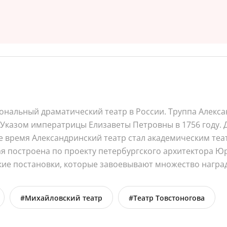
ональный драматический театр в России. Труппа Алекса
Указом императрицы Елизаветы Петровны в 1756 году. Д
е время Александринский театр стал академическим теа
рая построена по проекту петербургского архитектора 
ие постановки, которые завоевывают множество наград
#Михайловский театр
#Театр Товстоногова