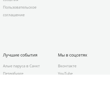
Пользовательское
соглашение
Лучшие события
Мы в соцсетях
Алые паруса в Санкт
Вконтакте
Петербурге
YouTube
День ВМФ в Санкт-
Яндекс.Район
Петербурге
Новый год в Санкт-
Петербурге