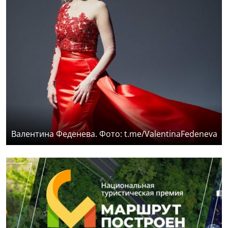
Валентина Феденева. Фото: t.me/ValentinaFedeneva