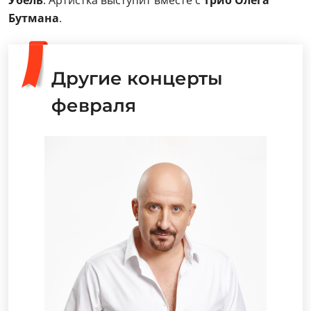
Убель
. Артистка выступит вместе с
Трио Олега
Бутмана
.
Другие концерты
февраля