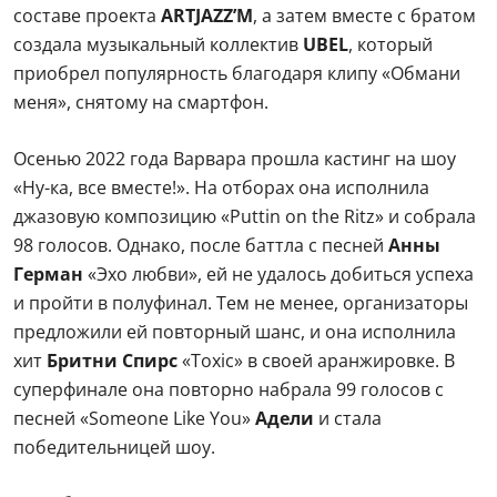
составе проекта
ARTJAZZ’M
, а затем вместе с братом
создала музыкальный коллектив
UBEL
, который
приобрел популярность благодаря клипу «Обмани
меня», снятому на смартфон.
Осенью 2022 года Варвара прошла кастинг на шоу
«Ну-ка, все вместе!». На отборах она исполнила
джазовую композицию «Puttin on the Ritz» и собрала
98 голосов. Однако, после баттла с песней
Анны
Герман
«Эхо любви», ей не удалось добиться успеха
и пройти в полуфинал. Тем не менее, организаторы
предложили ей повторный шанс, и она исполнила
хит
Бритни Спирс
«Toxic» в своей аранжировке. В
суперфинале она повторно набрала 99 голосов с
песней «Someone Like You»
Адели
и стала
победительницей шоу.