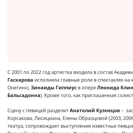
С 2001 по 2022 год артистка входила в состав Акад
Гаскарова
исполняла главные роли в спектаклях на 
Онегин»),
Зинаиды Гиппиус
в опере
Леонида Кли
Бальсадонна
). Кроме того, как приглашенная солис
Сцену с певицей разделит
Анатолий Кузнецов
– за
Корсакова, Лисициана, Елены Образцовой (2003, 20
театра, сопровождает выступления известных певцов