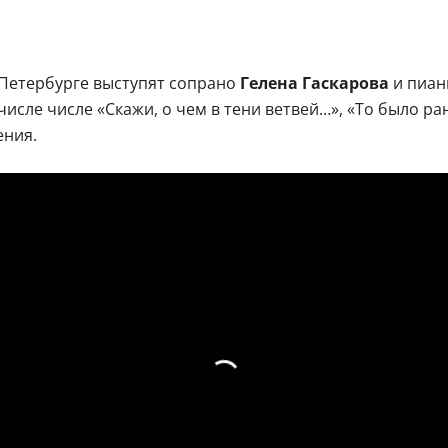
-Петербурге выступят сопрано
Гелена Гаскарова
и пиан
 числе числе «Скажи, о чем в тени ветвей…», «То было р
ения.