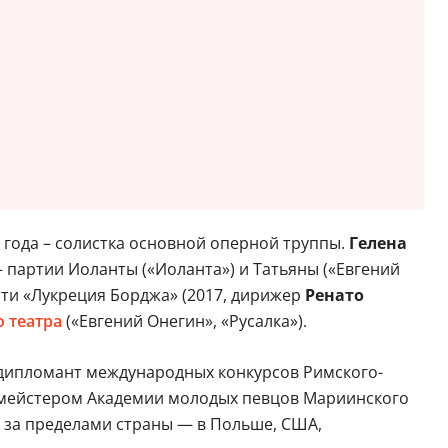
22 года – солистка основной оперной труппы.
Гелена
 партии Иоланты («Иоланта») и Татьяны («Евгений
тти «Лукреция Борджа» (2017, дирижер
Ренато
 театра
(«Евгений Онегин», «Русалка»).
 дипломант международных конкурсов Римского-
ертмейстером Академии молодых певцов Мариинского
е за пределами страны — в Польше, США,