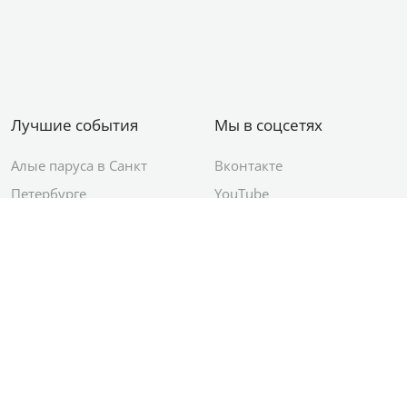
Лучшие события
Мы в соцсетях
Алые паруса в Санкт
Вконтакте
Петербурге
YouTube
День ВМФ в Санкт-
Яндекс.Район
Петербурге
Новый год в Санкт-
Петербурге