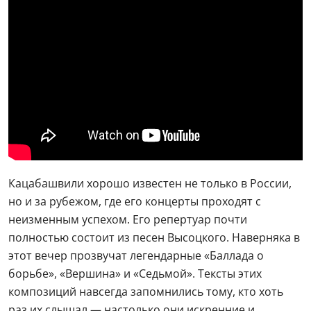
Кацабашвили хорошо известен не только в России,
но и за рубежом, где его концерты проходят с
неизменным успехом. Его репертуар почти
полностью состоит из песен Высоцкого. Наверняка в
этот вечер прозвучат легендарные «Баллада о
борьбе», «Вершина» и «Седьмой». Тексты этих
композиций навсегда запомнились тому, кто хоть
раз их слышал — настолько они искренние и