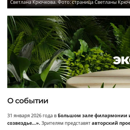
Светлана Крючкова. Фото: страница Светланы Крюч
О событии
31 января 2026 года в
Большом зале филармонии 
созвездье…».
Зрителям представят
авторский про