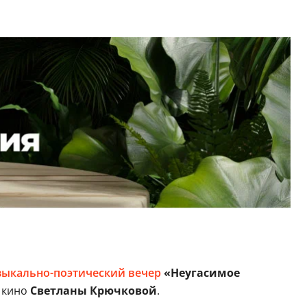
ыкально-поэтический вечер
«Неугасимое
 кино
Светланы Крючковой
.